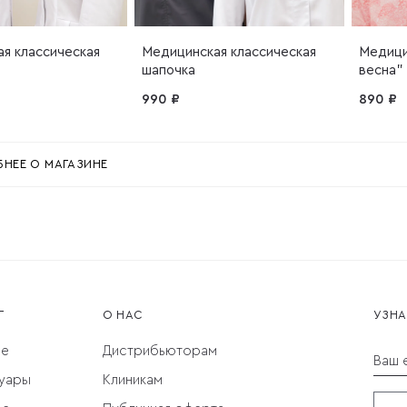
я классическая
Медицинская классическая
Медици
шапочка
весна"
990 ₽
890 ₽
НЕЕ О МАГАЗИНЕ
Г
О НАС
УЗНА
ое
Дистрибьюторам
Ваш e
уары
Клиникам