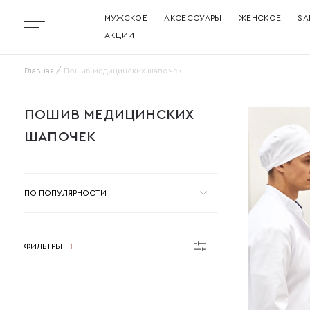
МУЖСКОЕ
АКСЕССУАРЫ
ЖЕНСКОЕ
SA
Бургер
АКЦИИ
Главная
Пошив медицинских шапочек
ПОШИВ МЕДИЦИНСКИХ ШАПОЧЕК
ПОШИВ МЕДИЦИНСКИХ
ШАПОЧЕК
ПО ПОПУЛЯРНОСТИ
ФИЛЬТРЫ
1