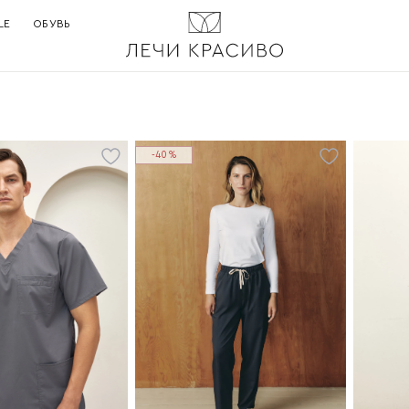
LE
ОБУВЬ
-40%