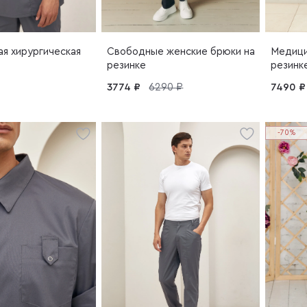
я хирургическая
Свободные женские брюки на
Медици
резинке
резинк
3774 ₽
6290 ₽
7490 ₽
-70%