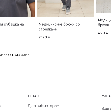
Медици
я рубашка на
Медицинские брюки со
брюки
стрелками
420 ₽
7190 ₽
НЕЕ О МАГАЗИНЕ
Г
О НАС
УЗНА
ое
Дистрибьюторам
Ваш e