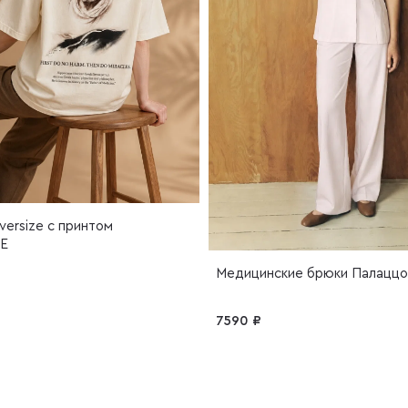
versize c принтом
E
Медицинские брюки Палаццо
7590 ₽