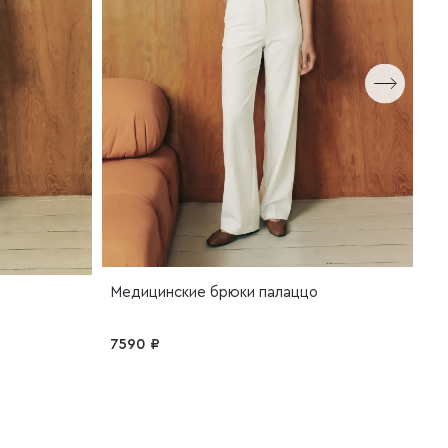
Лон
М
Медицинские брюки палаццо
7
7590 ₽